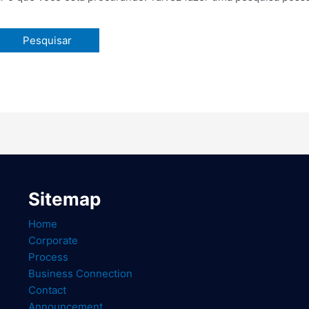
Sitemap
Home
Corporate
Process
Business Connection
Contact
Announcement